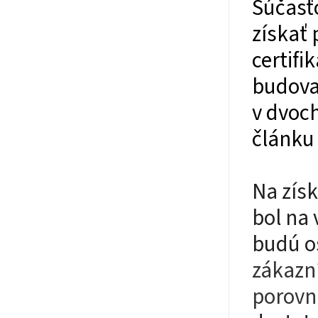
Súčasť
získať 
certifi
budovať
v dvoch
článku
Na získ
bol na
budú o
zákazn
porovná