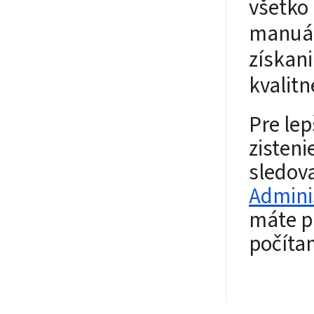
všetko
manuál
získani
kvalitn
Pre lep
zisten
sledova
Admini
máte p
počítam