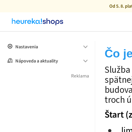
Od 5. 8. pl
Nastavenia
Čo j
Nápoveda a aktuality
Služba 
spätne
budova
troch 
Štart 
li