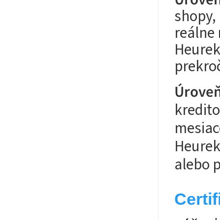
shopy,
reálne
Heureka
prekroč
Úroveň
kredito
mesiac
Heureke
alebo p
Certi