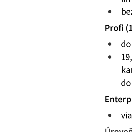
be
Profi (
do
19
ka
do
Enterpr
vi
Úroveň