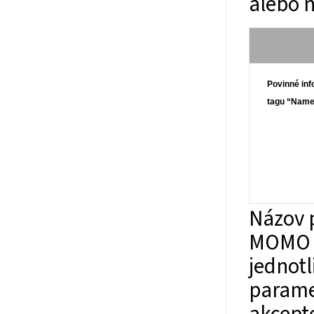
alebo 
Povinné inf
tagu “Nam
Názov 
MOMO D
jednotl
parame