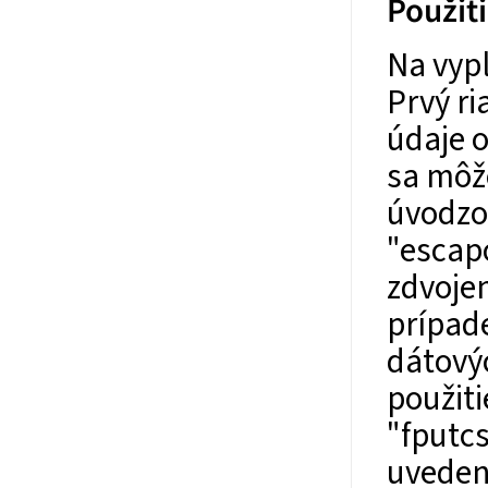
Použit
Na vypl
Prvý ri
údaje 
sa môže
úvodzo
"escap
zdvojen
prípade
dátovýc
použiti
"fputc
uveden