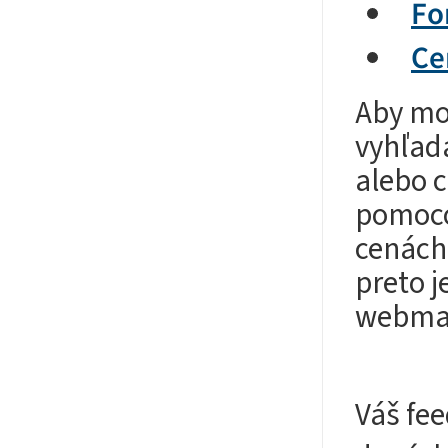
Fo
Ce
Aby mo
vyhľadá
alebo c
pomoco
cenách.
preto j
webma
Váš fee