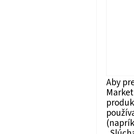
Aby pre
Market
produkt
použív
(naprík
„Slúcha