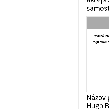
akcepto
samost
Povinné inf
tagu “Nam
Názov 
Hugo B