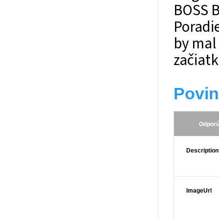
BOSS B
Poradi
by mal
začiat
Povin
Odporú
Description
ImageUrl