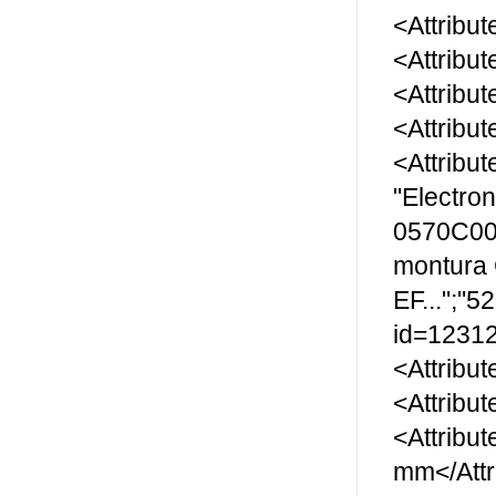
<Attribut
<Attribu
<Attribu
<Attribu
<Attribu
"Electro
0570C005
montura
EF...";"
id=12312
<Attribu
<Attribu
<Attribu
mm</Attr