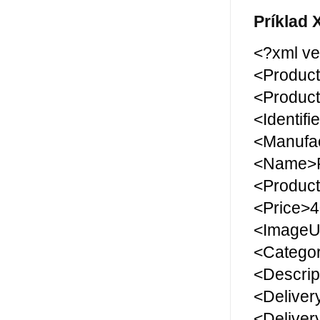
Príklad
<?xml ve
<Produc
<Produc
<Identifi
<Manufa
<Name>P
<Product
<Price>4
<ImageUr
<Categor
<Descrip
<Deliver
<Delive