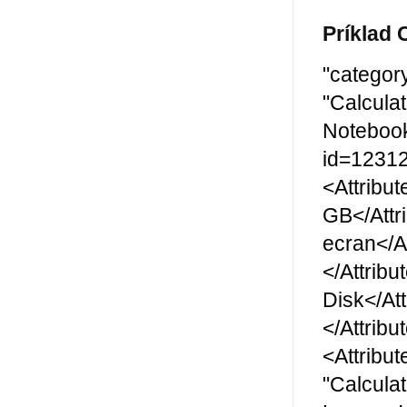
Príklad
"category
"Calcula
Notebook
id=12312
<Attribu
GB</Attr
ecran</A
</Attrib
Disk</At
</Attrib
<Attribu
"Calcula