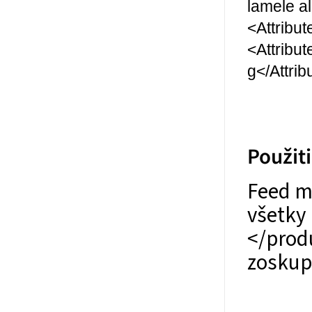
lamele a
<Attribut
<Attribu
g</Attrib
Použit
Feed mô
všetky
</prod
zoskup