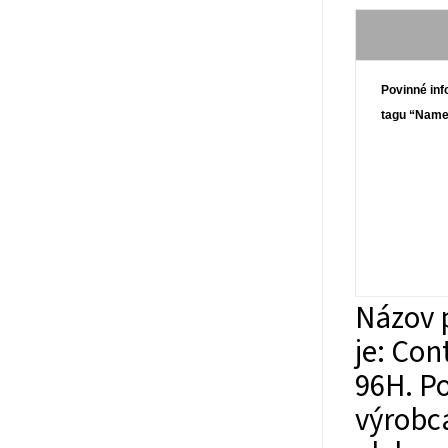
Povinné inf
tagu “Nam
Názov 
je: Co
96H.
Po
výrobc