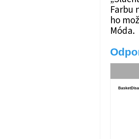
Farbu n
ho možn
Móda.
Odpor
BasketDisa