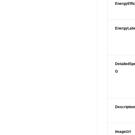
EnergyEffi
EnergyLab
DetailedSpe
G
Descriptio
ImageUrl