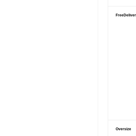
FreeDelive
Oversize