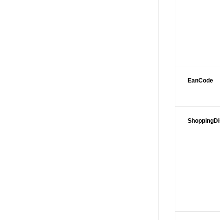
EanCode
ShoppingD