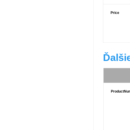
Price
Ďalši
ProductNu