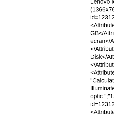
Lenovo I
(1366x76
id=12312
<Attribu
GB</Attr
ecran</A
</Attrib
Disk</At
</Attrib
<Attribu
"Calcula
Illumina
optic.";
id=12312
<Attribu