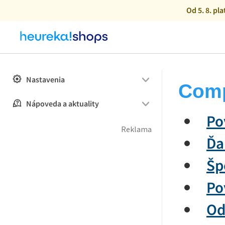
Od 5. 8. pl
Nastavenia
Comp
Nápoveda a aktuality
Po
Ďa
Šp
Po
Od