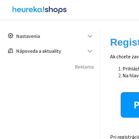
Nastavenia
Regis
Nápoveda a aktuality
Ak chcete zar
Prihlást
Na hlav
Pri registrác