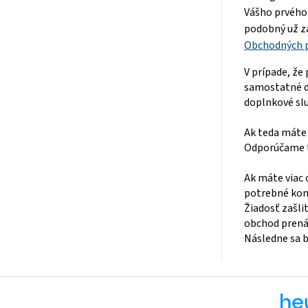
Vášho prvého 
podobný už za
Obchodných 
V prípade, že
samostatné d
doplnkové služ
Ak teda máte
Odporúčame t
Ak máte viac 
potrebné kon
Žiadosť zašli
obchod prená
Následne sa b