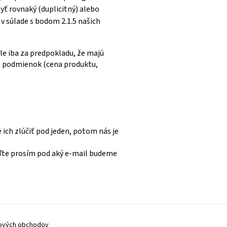
ť rovnaký (duplicitný) alebo
 súlade s bodom 2.1.5 našich
le iba za predpokladu, že majú
h podmienok (cena produktu,
ich zlúčiť pod jeden, potom nás je
eďte prosím pod aký e-mail budeme
ových obchodov