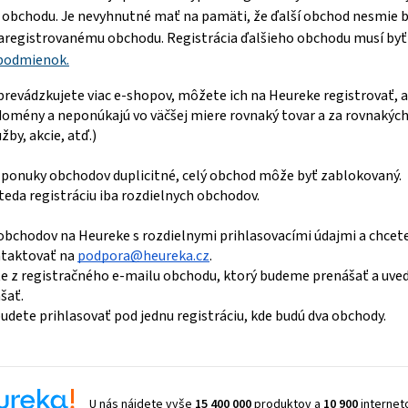
obchodu. Je nevyhnutné mať na pamäti, že ďalší obchod nesmie by
registrovanému obchodu. Registrácia ďalšieho obchodu musí byť v
podmienok.
 prevádzkujete viac e-shopov, môžete ich na Heureke registrovať, a
omény a neponúkajú vo väčšej miere rovnaký tovar a za rovnakýc
by, akcie, atď.)
 ponuky obchodov duplicitné, celý obchod môže byť zablokovaný.
eda registráciu iba rozdielnych obchodov.
obchodov na Heureke s rozdielnymi prihlasovacími údajmi a chcete 
taktovať na
podpora@heureka.cz
.
te z registračného e-mailu obchodu, ktorý budeme prenášať a uv
šať.
udete prihlasovať pod jednu registráciu, kde budú dva obchody.
U nás nájdete vyše
15 400 000
produktov a
10 900
internet