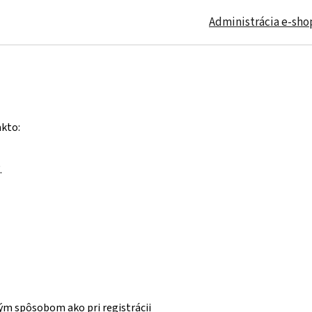
Administrácia e-sh
akto:
.
kým spôsobom ako pri registrácii