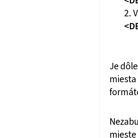
<D
2. 
<D
Je dôle
miesta
formát
Nezabu
mieste