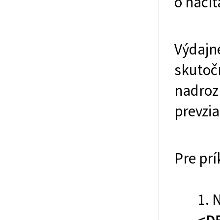
o načí
Výdajné
skutoč
nadroz
prevzia
Pre pr
1. 