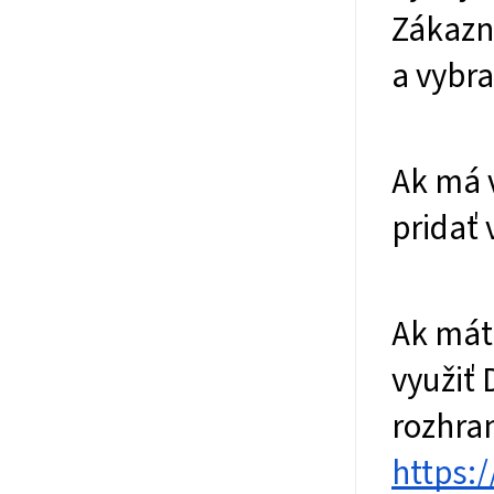
Zákazní
a vybr
Ak má 
pridať 
Ak mát
využiť 
rozhran
https: