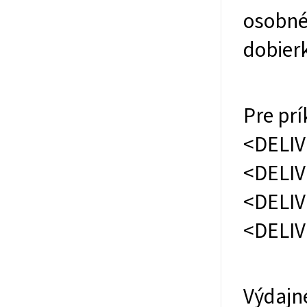
osobné
dobier
Pre prí
<DELI
<DELI
<DELI
<DELI
Výdajn