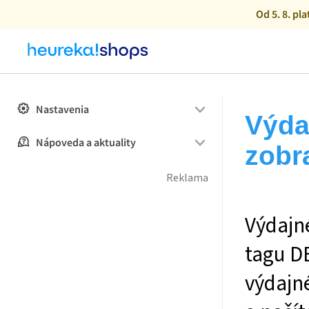
Od 5. 8. pl
Nastavenia
Výda
Nápoveda a aktuality
zobr
Výdajn
tagu DE
výdajn